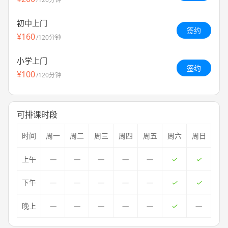
初中上门
签约
¥160
/120分钟
小学上门
签约
¥100
/120分钟
可排课时段
时间
周一
周二
周三
周四
周五
周六
周日
上午
下午
晚上