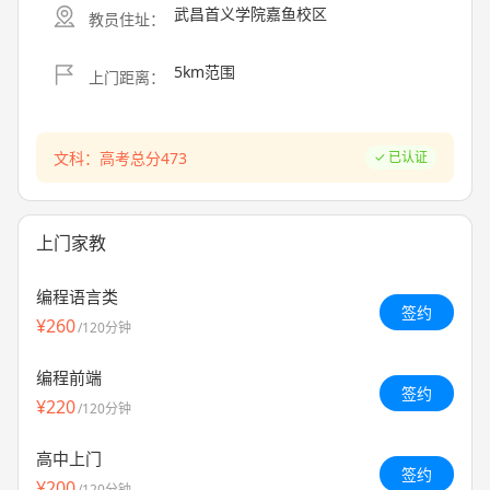
武昌首义学院嘉鱼校区
教员住址：
5km范围
上门距离：
文科：高考总分473
已认证
上门家教
编程语言类
签约
¥260
/120分钟
编程前端
签约
¥220
/120分钟
高中上门
签约
¥200
/120分钟