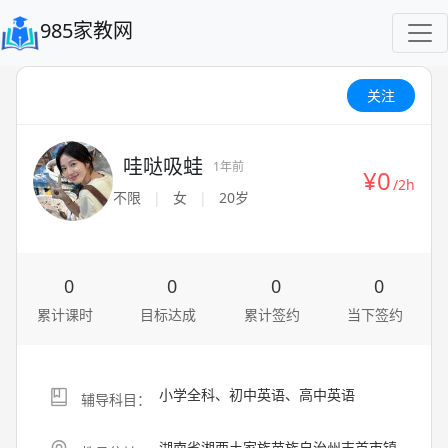
985家教网
关注
哇哒吸蛙
1年前
¥0
/2h
不限
|
女
|
20岁
0
0
0
0
累计课时
目标达成
累计签约
当下签约
小学全科、初中英语、高中英语
辅导科目：
湖南省湘西土家族苗族自治州吉首市镇