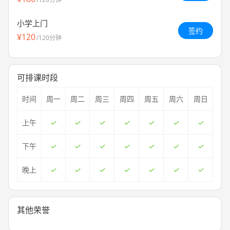
小学上门
签约
¥120
/120分钟
可排课时段
时间
周一
周二
周三
周四
周五
周六
周日
上午
下午
晚上
其他荣誉