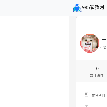
985家教网
于
不限
0
累计课时
辅导科目