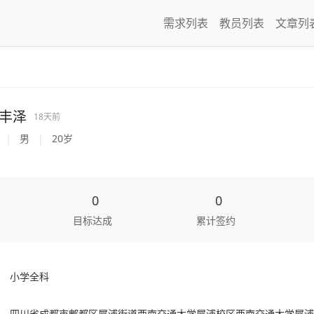
需求列表
教员列表
文章列
丰泽
18天前
|
男
|
20岁
0
0
目标达成
累计签约
小学全科
：
四川省成都市郫都区犀浦街道西南交通大学犀浦校区西南交通大学犀浦