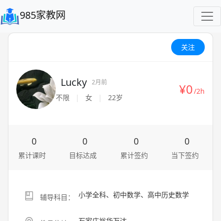
985家教网
关注
Lucky
2月前
¥0
/2h
不限
|
女
|
22岁
0
0
0
0
累计课时
目标达成
累计签约
当下签约
小学全科、初中数学、高中历史数学
辅导科目：
石家庄裕华万达